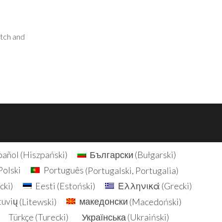
atch and
pañol
(
Hiszpański
)
Български
(
Bułgarski
)
Polski
Português
(
Portugalski, Portugalia
)
cki
)
Eesti
(
Estoński
)
Ελληνικά
(
Grecki
)
tuvių
(
Litewski
)
македонски
(
Macedoński
)
Türkçe
(
Turecki
)
Українська
(
Ukraiński
)