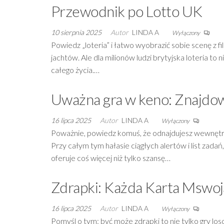
Przewodnik po Lotto UK
10 sierpnia 2025
Autor
LINDA A
Wyłączony
Powiedz „loteria” i łatwo wyobrazić sobie scenę z f
jachtów. Ale dla milionów ludzi brytyjska loteria to
całego życia.…
Uważna gra w keno: Znajdow
16 lipca 2025
Autor
LINDA A
Wyłączony
Poważnie, powiedz komuś, że odnajdujesz wewnętrzn
Przy całym tym hałasie ciągłych alertów i list zadań
oferuje coś więcej niż tylko szansę…
Zdrapki: Każda Karta Mswoj
16 lipca 2025
Autor
LINDA A
Wyłączony
Pomyśl o tym: być może zdrapki to nie tylko gry lo