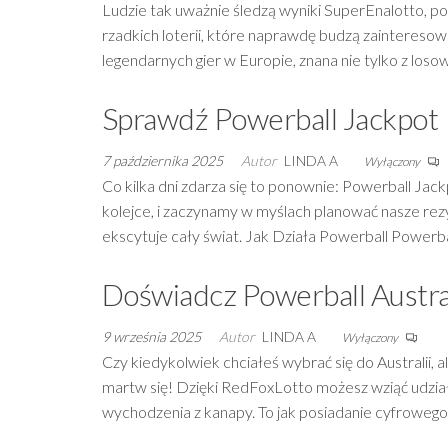
Ludzie tak uważnie śledzą wyniki SuperEnalotto, 
rzadkich loterii, które naprawdę budzą zainteresowa
legendarnych gier w Europie, znana nie tylko z loso
Sprawdź Powerball Jackpot
7 października 2025
Autor
LINDA A
Wyłączony
Co kilka dni zdarza się to ponownie: Powerball Jac
kolejce, i zaczynamy w myślach planować nasze rezyg
ekscytuje cały świat. Jak Działa Powerball Powerb
Doświadcz Powerball Austra
9 września 2025
Autor
LINDA A
Wyłączony
Czy kiedykolwiek chciałeś wybrać się do Australii, 
martw się! Dzięki RedFoxLotto możesz wziąć udział 
wychodzenia z kanapy. To jak posiadanie cyfrowego 