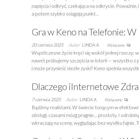
napięcia i odkryć, czekająca na odkrycie. Poważnie,
a potem szybko osiągają punkt…
Gra w Keno na Telefonie: W 
20 czerwca 2025
Autor
LINDA A
Wyłączony
Współczesne życie kręci się wokół jednej rzeczy: 
nawet próbujemy szczęścia w loterii — wszystko z 
i może przynieść niezłe zyski? Keno spełnia wszyst
Dlaczego iInternetowe Zdra
7 czerwca 2025
Autor
LINDA A
Wyłączony
Bądźmy realistami. W świecie tonącym w efektownyc
obsługi, czasami mózg pragnie… prostoty. I odrobin
wkraczają na scenę, wyglądając bez wysiłku fajnie.