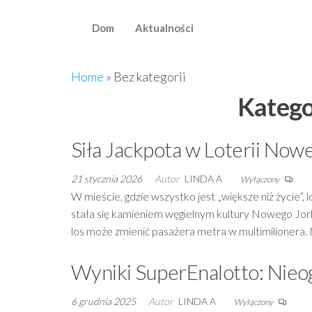
Przejdź
do
Dom
Aktualności
treści
Home
»
Bez kategorii
Katego
Siła Jackpota w Loterii Now
21 stycznia 2026
Autor
LINDA A
Wyłączony
W mieście, gdzie wszystko jest „większe niż życie”
stała się kamieniem węgielnym kultury Nowego Jork
los może zmienić pasażera metra w multimilionera.
Wyniki SuperEnalotto: Nieo
6 grudnia 2025
Autor
LINDA A
Wyłączony