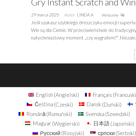
Gry Instant Scratch and Win
29 marca 2025
Autor
LINDA A
Wyłączony
Jeśli szukasz szybkiego dreszczyku emocji i superł
Win są dla Ciebie. W przeciwieństwie do tradycyjnych
natychmiastowy moment „czy wygrałem?”. Niezależ
Stronicowanie
wpisów
English
(
Angielski
)
Français
(
Francusk
Čeština
(
Czeski
)
Dansk
(
Duński
)
Română
(
Rumuński
)
Svenska
(
Szwedzki
)
Magyar
(
Węgierski
)
日本語
(
Japoński
)
Русский
(
Rosyjski
)
српски
(
Serbski