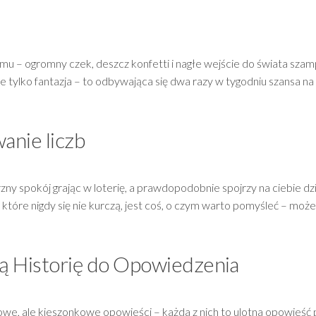
ilmu – ogromny czek, deszcz konfetti i nagłe wejście do świata szam
 nie tylko fantazja – to odbywająca się dwa razy w tygodniu szansa n
anie liczb
y spokój grając w loterię, a prawdopodobnie spojrzy na ciebie dz
, które nigdy się nie kurczą, jest coś, o czym warto pomyśleć – moż
ą Historię do Opowiedzenia
sowe, ale kieszonkowe opowieści – każda z nich to ulotna opowieść