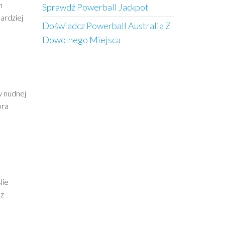
h
Sprawdź Powerball Jackpot
ardziej
Doświadcz Powerball Australia Z
Dowolnego Miejsca
w nudnej
óra
Nie
ez