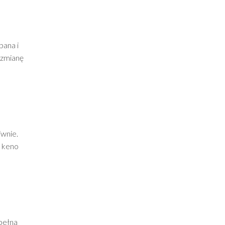
pana i
a zmianę
iwnie.
e keno
 pełna