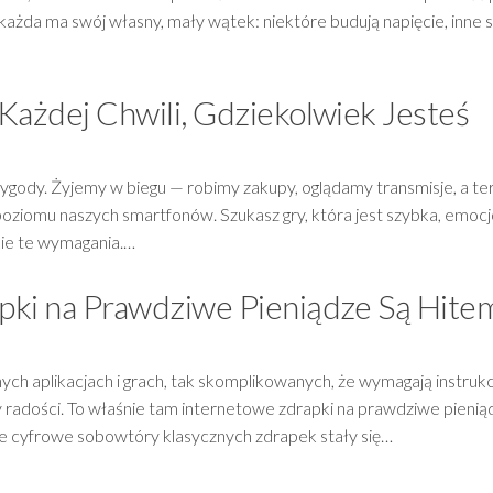
 każda ma swój własny, mały wątek: niektóre budują napięcie, inne s
Każdej Chwili, Gdziekolwiek Jesteś
wygody. Żyjemy w biegu — robimy zakupy, oglądamy transmisje, a te
poziomu naszych smartfonów. Szukasz gry, która jest szybka, emoc
kie te wymagania.…
pki na Prawdziwe Pieniądze Są Hite
h aplikacjach i grach, tak skomplikowanych, że wymagają instrukc
y radości. To właśnie tam internetowe zdrapki na prawdziwe pienią
 Te cyfrowe sobowtóry klasycznych zdrapek stały się…