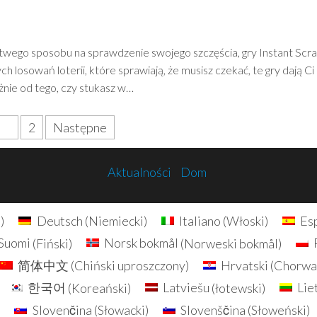
atwego sposobu na sprawdzenie swojego szczęścia, gry Instant Scr
 losowań loterii, które sprawiają, że musisz czekać, te gry dają Ci
nie od tego, czy stukasz w…
1
2
Następne
Aktualności
Dom
i
)
Deutsch
(
Niemiecki
)
Italiano
(
Włoski
)
Es
Suomi
(
Fiński
)
Norsk bokmål
(
Norweski bokmål
)
简体中文
(
Chiński uproszczony
)
Hrvatski
(
Chorwa
한국어
(
Koreański
)
Latviešu
(
łotewski
)
Lie
)
Slovenčina
(
Słowacki
)
Slovenščina
(
Słoweński
)