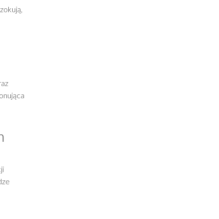
zokują,
raz
jonująca
m
ji
dze