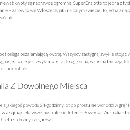
ponieważ kwoty są naprawdę ogromne. SuperEnalotto to jedna z tyc
nie – zarówno we Włoszech, jak i na całym świecie. To jedna z najb
wań, ale…
kpot osiąga oszałamiającą kwotę. Wszyscy zastygną, zwykle stojąc 
nacje. To nie jest zwykła loteria; to ogromna, wspólna fantazja, kt
all Jackpot nie…
lia Z Dowolnego Miejsca
ale z jakiegoś powodu 24-godzinny lot po prostu nie wchodzi w grę? 
w akcji najciekawszej australijskiej loterii—Powerball Australia—b
biletu do krainy kangurów i…