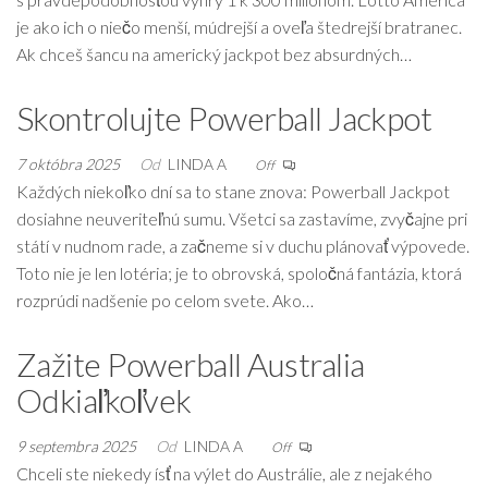
je ako ich o niečo menší, múdrejší a oveľa štedrejší bratranec.
Ak chceš šancu na americký jackpot bez absurdných…
Skontrolujte Powerball Jackpot
7 októbra 2025
Od
LINDA A
Off
Každých niekoľko dní sa to stane znova: Powerball Jackpot
dosiahne neuveriteľnú sumu. Všetci sa zastavíme, zvyčajne pri
státí v nudnom rade, a začneme si v duchu plánovať výpovede.
Toto nie je len lotéria; je to obrovská, spoločná fantázia, ktorá
rozprúdi nadšenie po celom svete. Ako…
Zažite Powerball Australia
Odkiaľkoľvek
9 septembra 2025
Od
LINDA A
Off
Chceli ste niekedy ísť na výlet do Austrálie, ale z nejakého