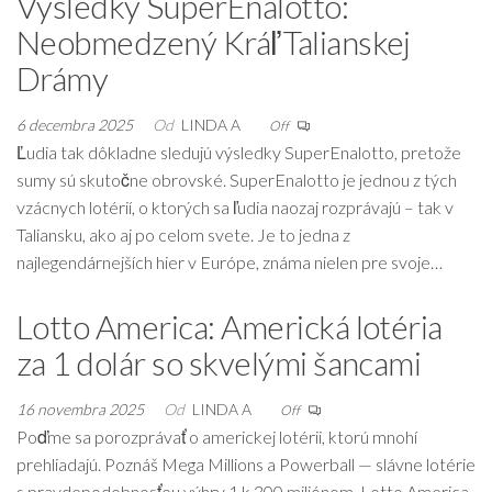
Výsledky SuperEnalotto:
Neobmedzený Kráľ Talianskej
Drámy
6 decembra 2025
Od
LINDA A
Off
Ľudia tak dôkladne sledujú výsledky SuperEnalotto, pretože
sumy sú skutočne obrovské. SuperEnalotto je jednou z tých
vzácnych lotérií, o ktorých sa ľudia naozaj rozprávajú – tak v
Taliansku, ako aj po celom svete. Je to jedna z
najlegendárnejších hier v Európe, známa nielen pre svoje…
Lotto America: Americká lotéria
za 1 dolár so skvelými šancami
16 novembra 2025
Od
LINDA A
Off
Poďme sa porozprávať o americkej lotérii, ktorú mnohí
prehliadajú. Poznáš Mega Millions a Powerball — slávne lotérie
s pravdepodobnosťou výhry 1 k 300 miliónom. Lotto America