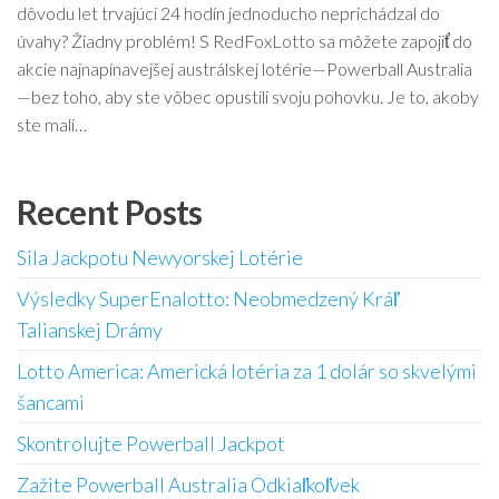
dôvodu let trvajúci 24 hodín jednoducho neprichádzal do
úvahy? Žiadny problém! S RedFoxLotto sa môžete zapojiť do
akcie najnapínavejšej austrálskej lotérie—Powerball Australia
—bez toho, aby ste vôbec opustili svoju pohovku. Je to, akoby
ste mali…
Recent Posts
Sila Jackpotu Newyorskej Lotérie
Výsledky SuperEnalotto: Neobmedzený Kráľ
Talianskej Drámy
Lotto America: Americká lotéria za 1 dolár so skvelými
šancami
Skontrolujte Powerball Jackpot
Zažite Powerball Australia Odkiaľkoľvek