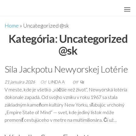
Preskočiť
na
hlavný
Home
»
Uncategorized @sk
obsah
Kategória:
Uncategorized
@sk
Sila Jackpotu Newyorskej Lotérie
21 januára 2026
Od
LINDA A
Off
V meste, kde je všetko „väčšie než život“, Newyorská lotéria
dokonale zapadá. Od svojho vzniku v roku 1967 sa stala
základným kameňom kultúry New Yorku, sľubujúc vrcholný
„Empire State of Mind“ — svet, kde jediný lístok môže
premeniť cestujúceho v metre na multimilionára. Či už…