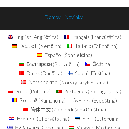
Domov
Novinky
English
(
Angličtina
)
Français
(
Francúzština
)
Deutsch
(
Nemčina
)
Italiano
(
Taliančina
)
Español
(
Španielčina
)
Български
(
Bulharčina
)
Čeština
Dansk
(
Dánčina
)
Suomi
(
Fínština
)
Norsk bokmål
(
Nórsky jazyk Bokmål
)
Polski
(
Polština
)
Português
(
Portugalština
)
Română
(
Rumunčina
)
Svenska
(
Švédština
)
简体中文
(
Zjednodušená Čínština
)
Hrvatski
(
Chorvátština
)
Eesti
(
Estónčina
)
Ελληνικά
(
Gréčtina
)
Magyar
(
Maďarčina
)