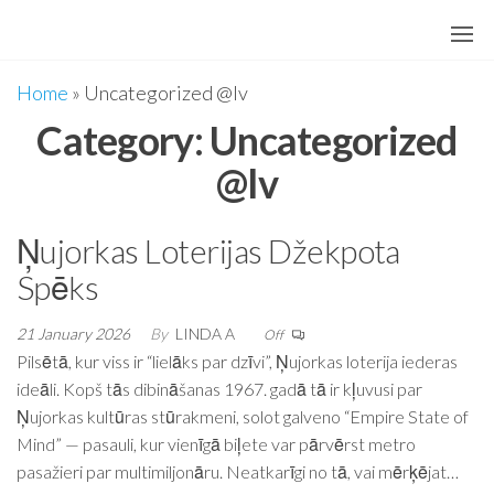
Skip
to
the
Home
»
Uncategorized @lv
content
Category:
Uncategorized
@lv
Ņujorkas Loterijas Džekpota
Spēks
21 January 2026
By
LINDA A
Off
Pilsētā, kur viss ir “lielāks par dzīvi”, Ņujorkas loterija iederas
ideāli. Kopš tās dibināšanas 1967. gadā tā ir kļuvusi par
Ņujorkas kultūras stūrakmeni, solot galveno “Empire State of
Mind” — pasauli, kur vienīgā biļete var pārvērst metro
pasažieri par multimiljonāru. Neatkarīgi no tā, vai mērķējat…