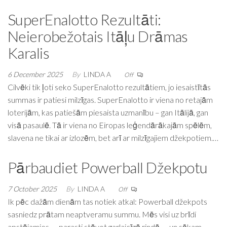
SuperEnalotto Rezultāti:
Neierobežotais Itāļu Drāmas
Karalis
6 December 2025
By
LINDA A
Off
Cilvēki tik ļoti seko SuperEnalotto rezultātiem, jo iesaistītās
summas ir patiesi milzīgas. SuperEnalotto ir viena no retajām
loterijām, kas patiešām piesaista uzmanību – gan Itālijā, gan
visā pasaulē. Tā ir viena no Eiropas leģendārākajām spēlēm,
slavena ne tikai ar izlozēm, bet arī ar milzīgajiem džekpotiem.…
Pārbaudiet Powerball Džekpotu
7 October 2025
By
LINDA A
Off
Ik pēc dažām dienām tas notiek atkal: Powerball džekpots
sasniedz prātam neaptveramu summu. Mēs visi uz brīdi
apstājamies — parasti stāvot garlaicīgā rindā — un sākam