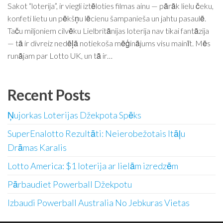
Sakot “loterija”, ir viegli iztēloties filmas ainu — pārāk lielu čeku,
konfeti lietu un pēkšņu lēcienu šampanieša un jahtu pasaulē.
Taču miljoniem cilvēku Lielbritānijas loterija nav tikai fantāzija
— tā ir divreiz nedēļā notiekoša mēģinājums visu mainīt. Mēs
runājam par Lotto UK, un tā ir…
Recent Posts
Ņujorkas Loterijas Džekpota Spēks
SuperEnalotto Rezultāti: Neierobežotais Itāļu
Drāmas Karalis
Lotto America: $1 loterija ar lielām izredzēm
Pārbaudiet Powerball Džekpotu
Izbaudi Powerball Australia No Jebkuras Vietas