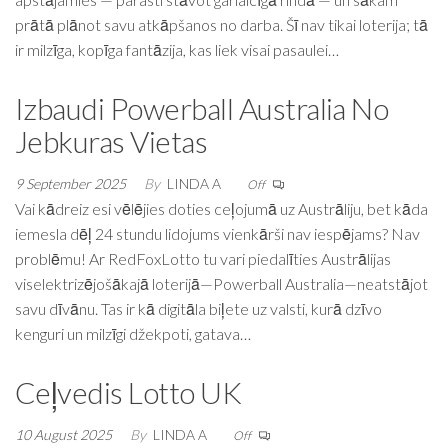
prātā plānot savu atkāpšanos no darba. Šī nav tikai loterija; tā
ir milzīga, kopīga fantāzija, kas liek visai pasaulei…
Izbaudi Powerball Australia No
Jebkuras Vietas
9 September 2025
By
LINDA A
Off
Vai kādreiz esi vēlējies doties ceļojumā uz Austrāliju, bet kāda
iemesla dēļ 24 stundu lidojums vienkārši nav iespējams? Nav
problēmu! Ar RedFoxLotto tu vari piedalīties Austrālijas
viselektrizējošākajā loterijā—Powerball Australia—neatstājot
savu dīvānu. Tas ir kā digitāla biļete uz valsti, kurā dzīvo
kenguri un milzīgi džekpoti, gatava…
Ceļvedis Lotto UK
10 August 2025
By
LINDA A
Off