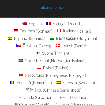
Sākums
Ziņas
English
Français
(
French
)
Deutsch
(
German
)
Italiano
(
Italian
)
Español
(
Spanish
)
Български
(
Bulgarian
)
Čeština
(
Czech
)
Dansk
(
Danish
)
Suomi
(
Finnish
)
Norsk bokmål
(
Norwegian Bokmål
)
Polski
(
Polish
)
Português
(
Portuguese, Portugal
)
Română
(
Romanian
)
Svenska
(
Swedish
)
简体中文
(
Chinese (Simplified)
)
Hrvatski
(
Croatian
)
Eesti
(
Estonian
)
Ελληνικά
(
Greek
)
Magyar
(
Hungarian
)