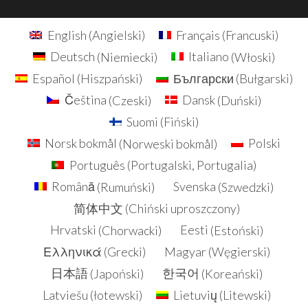
English
(
Angielski
)
Français
(
Francuski
)
Deutsch
(
Niemiecki
)
Italiano
(
Włoski
)
Español
(
Hiszpański
)
Български
(
Bułgarski
)
Čeština
(
Czeski
)
Dansk
(
Duński
)
Suomi
(
Fiński
)
Norsk bokmål
(
Norweski bokmål
)
Polski
Português
(
Portugalski, Portugalia
)
Română
(
Rumuński
)
Svenska
(
Szwedzki
)
简体中文
(
Chiński uproszczony
)
Hrvatski
(
Chorwacki
)
Eesti
(
Estoński
)
Ελληνικά
(
Grecki
)
Magyar
(
Węgierski
)
日本語
(
Japoński
)
한국어
(
Koreański
)
Latviešu
(
łotewski
)
Lietuvių
(
Litewski
)