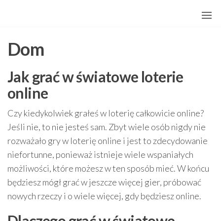
Przejdź
do
treści
Dom
Jak grać w światowe loterie
online
Czy kiedykolwiek grałeś w loterię całkowicie online?
Jeśli nie, to nie jesteś sam. Zbyt wiele osób nigdy nie
rozważało gry w loterię online i jest to zdecydowanie
niefortunne, ponieważ istnieje wiele wspaniałych
możliwości, które możesz w ten sposób mieć. W końcu
będziesz mógł grać w jeszcze więcej gier, próbować
nowych rzeczy i o wiele więcej, gdy będziesz online.
Dlaczego grać w światowe