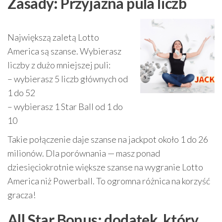
Zasady: Przyjazna pula liczb
Największą zaletą Lotto
America są szanse. Wybierasz
liczby z dużo mniejszej puli:
– wybierasz 5 liczb głównych od
1 do 52
– wybierasz 1 Star Ball od 1 do
10
Takie połączenie daje szanse na jackpot około 1 do 26
milionów. Dla porównania — masz ponad
dziesięciokrotnie większe szanse na wygranie Lotto
America niż Powerball. To ogromna różnica na korzyść
gracza!
All Star Bonus: dodatek, który