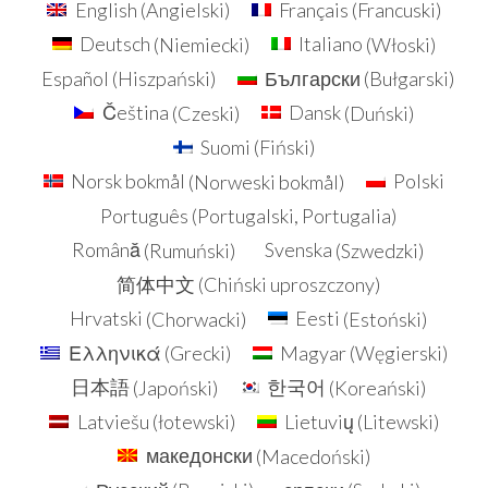
English
(
Angielski
)
Français
(
Francuski
)
Deutsch
(
Niemiecki
)
Italiano
(
Włoski
)
Español
(
Hiszpański
)
Български
(
Bułgarski
)
Čeština
(
Czeski
)
Dansk
(
Duński
)
Suomi
(
Fiński
)
Norsk bokmål
(
Norweski bokmål
)
Polski
Português
(
Portugalski, Portugalia
)
Română
(
Rumuński
)
Svenska
(
Szwedzki
)
简体中文
(
Chiński uproszczony
)
Hrvatski
(
Chorwacki
)
Eesti
(
Estoński
)
Ελληνικά
(
Grecki
)
Magyar
(
Węgierski
)
日本語
(
Japoński
)
한국어
(
Koreański
)
Latviešu
(
łotewski
)
Lietuvių
(
Litewski
)
македонски
(
Macedoński
)