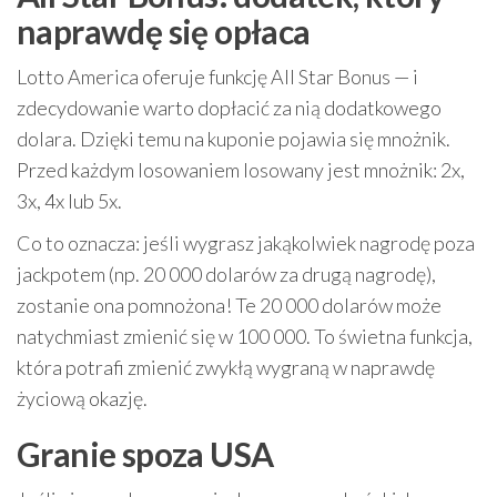
naprawdę się opłaca
Lotto America oferuje funkcję All Star Bonus — i
zdecydowanie warto dopłacić za nią dodatkowego
dolara. Dzięki temu na kuponie pojawia się mnożnik.
Przed każdym losowaniem losowany jest mnożnik: 2x,
3x, 4x lub 5x.
Co to oznacza: jeśli wygrasz jakąkolwiek nagrodę poza
jackpotem (np. 20 000 dolarów za drugą nagrodę),
zostanie ona pomnożona! Te 20 000 dolarów może
natychmiast zmienić się w 100 000. To świetna funkcja,
która potrafi zmienić zwykłą wygraną w naprawdę
życiową okazję.
Granie spoza USA