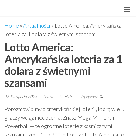
Przejdź
do
treści
Home
»
Aktualności
»
Lotto America: Amerykańska
loteria za 1 dolara z świetnymi szansami
Lotto America:
Amerykańska loteria za 1
dolara z świetnymi
szansami
16 listopada 2025
Autor
LINDA A
Wyłączony
Porozmawiajmy o amerykańskiej loterii, którą wielu
graczy wciąż niedocenia. Znasz Mega Millions i
Powerball — te ogromne loterie z kosmicznymi
szansami rzędu 1 do 300 milionów. Lotto America to