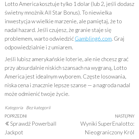
Lotto America kosztuje tylko 1 dolar (lub 2, jeśli dodasz
świetny mnożnik All Star Bonus). To niewielka
inwestycja w wielkie marzenie, ale pamiętaj, że to
nadal hazard. Jeśli czujesz, że granie staje się
problemem, warto odwiedzić
Gambling6.com
. Graj
odpowiedzialnie i z umiarem.
Jeśli lubisz amerykańskie loterie, ale nie chcesz grać
przy absurdalnie niskich szansach na wygraną, Lotto
America jest idealnym wyborem. Częste losowania,
niska cena i znacznie lepsze szanse — a nagroda nadal
może odmienić twoje życie.
Kategoria
Bez kategorii
Nawigacja
Poprzedni
POPRZEDNI
NASTĘPNY
N
Sprawdź Powerball
Wyniki SuperEnalotto:
wpisu
wpis
w
Jackpot
Nieograniczony Król