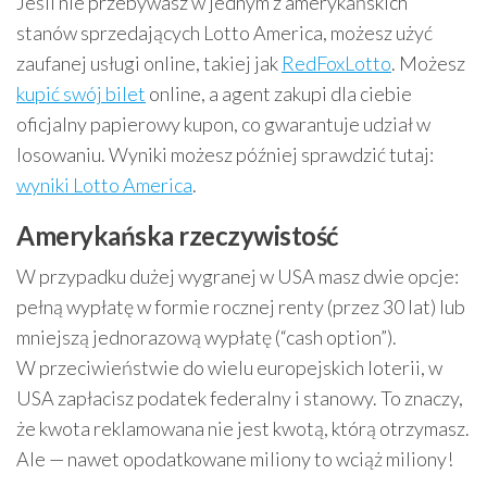
Jeśli nie przebywasz w jednym z amerykańskich
stanów sprzedających Lotto America, możesz użyć
zaufanej usługi online, takiej jak
RedFoxLotto
. Możesz
kupić swój bilet
online, a agent zakupi dla ciebie
oficjalny papierowy kupon, co gwarantuje udział w
losowaniu. Wyniki możesz później sprawdzić tutaj:
wyniki Lotto America
.
Amerykańska rzeczywistość
W przypadku dużej wygranej w USA masz dwie opcje:
pełną wypłatę w formie rocznej renty (przez 30 lat) lub
mniejszą jednorazową wypłatę (“cash option”).
W przeciwieństwie do wielu europejskich loterii, w
USA zapłacisz podatek federalny i stanowy. To znaczy,
że kwota reklamowana nie jest kwotą, którą otrzymasz.
Ale — nawet opodatkowane miliony to wciąż miliony!