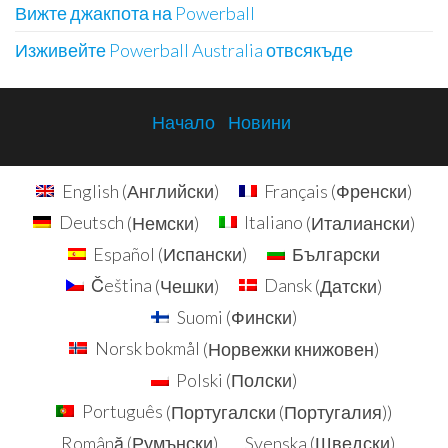
Вижте джакпота на Powerball
Изживейте Powerball Australia отвсякъде
Начало
Новини
English
(
Английски
)
Français
(
Френски
)
Deutsch
(
Немски
)
Italiano
(
Италиански
)
Español
(
Испански
)
Български
Čeština
(
Чешки
)
Dansk
(
Датски
)
Suomi
(
Фински
)
Norsk bokmål
(
Норвежки книжовен
)
Polski
(
Полски
)
Português
(
Португалски (Португалия)
)
Română
(
Румънски
)
Svenska
(
Шведски
)