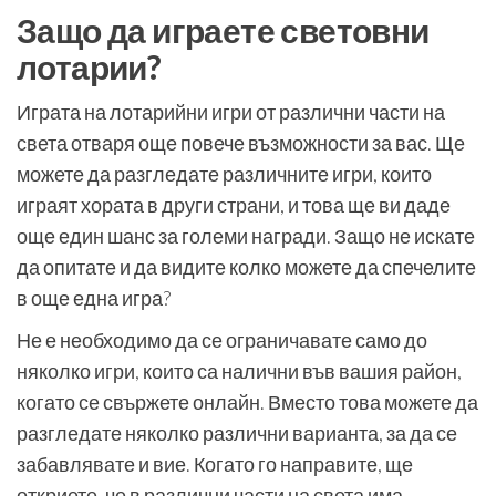
Защо да играете световни
лотарии?
Играта на лотарийни игри от различни части на
света отваря още повече възможности за вас. Ще
можете да разгледате различните игри, които
играят хората в други страни, и това ще ви даде
още един шанс за големи награди. Защо не искате
да опитате и да видите колко можете да спечелите
в още една игра?
Не е необходимо да се ограничавате само до
няколко игри, които са налични във вашия район,
когато се свържете онлайн. Вместо това можете да
разгледате няколко различни варианта, за да се
забавлявате и вие. Когато го направите, ще
откриете, че в различни части на света има