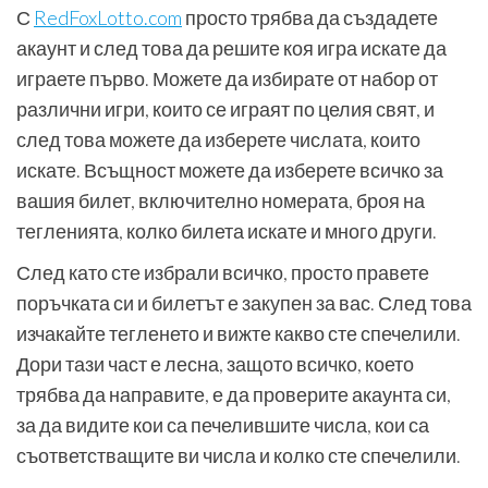
С
RedFoxLotto.com
просто трябва да създадете
акаунт и след това да решите коя игра искате да
играете първо. Можете да избирате от набор от
различни игри, които се играят по целия свят, и
след това можете да изберете числата, които
искате. Всъщност можете да изберете всичко за
вашия билет, включително номерата, броя на
тегленията, колко билета искате и много други.
След като сте избрали всичко, просто правете
поръчката си и билетът е закупен за вас. След това
изчакайте тегленето и вижте какво сте спечелили.
Дори тази част е лесна, защото всичко, което
трябва да направите, е да проверите акаунта си,
за да видите кои са печелившите числа, кои са
съответстващите ви числа и колко сте спечелили.