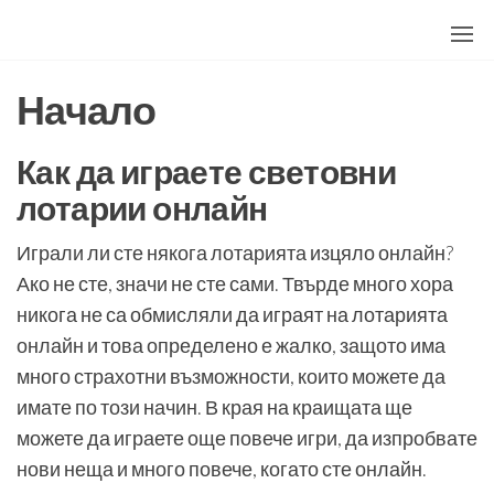
Skip
to
the
Начало
content
Как да играете световни
лотарии онлайн
Играли ли сте някога лотарията изцяло онлайн?
Ако не сте, значи не сте сами. Твърде много хора
никога не са обмисляли да играят на лотарията
онлайн и това определено е жалко, защото има
много страхотни възможности, които можете да
имате по този начин. В края на краищата ще
можете да играете още повече игри, да изпробвате
нови неща и много повече, когато сте онлайн.