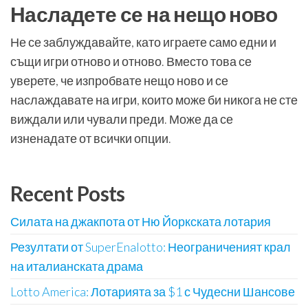
Насладете се на нещо ново
Не се заблуждавайте, като играете само едни и
същи игри отново и отново. Вместо това се
уверете, че изпробвате нещо ново и се
наслаждавате на игри, които може би никога не сте
виждали или чували преди. Може да се
изненадате от всички опции.
Recent Posts
Силата на джакпота от Ню Йоркската лотария
Резултати от SuperEnalotto: Неограниченият крал
на италианската драма
Lotto America: Лотарията за $1 с Чудесни Шансове