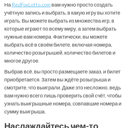
На
RedFoxLotto.com
вам нужно просто создать
учётную запись и выбрать, в какую игру вы хотите
играть. Вы можете выбрать из множества игр, в
которые играют по всему миру, а затем выбрать
нужные вам номера. Фактически, вы можете
выбрать всё в своём билете, включая номера,
количество розыгрышей, количество билетов и
многое другое.
Выбрав всё, вы просто размещаете заказ, и билет
приобретается. Затем вы ждёте розыгрыша и
смотрите, что выиграли. Даже это несложно, ведь
вам нужно всего лишь проверить свой счёт, чтобы
узнать выигрышные номера, совпавшие номера и
сумму выигрыша.
Наслаждайтесь чем-то