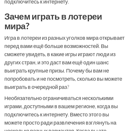
подключитесь к интернету.
Зачем играть в лотереи
мира?
Игра в лотереи из разных уголков мира открывает
перед вами ещё больше возможностей. Вы
сможете увидеть, в какие игры играют люди из
других стран, и это даст вам ещё один шанс
выиграть крупные призы. Почему бы вам не
попробовать и не посмотреть, сколько вы можете
выиграть в очередной раз?
Необязательно ограничиваться несколькими
играми, доступными в вашем регионе, когда вы
подключитесь к интернету. Вместо этого вы
можете просто ради развлечения взглянуть на
несколько разных вариантов. Когда вы это