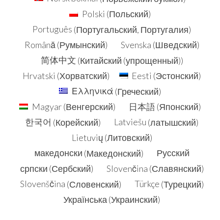
Polski
(
Польский
)
Português
(
Португальский, Португалия
)
Română
(
Румынский
)
Svenska
(
Шведский
)
简体中文
(
Китайский (упрощенный)
)
Hrvatski
(
Хорватский
)
Eesti
(
Эстонский
)
Ελληνικά
(
Греческий
)
Magyar
(
Венгерский
)
日本語
(
Японский
)
한국어
(
Корейский
)
Latviešu
(
латышский
)
Lietuvių
(
Литовский
)
македонски
(
Македонский
)
Русский
српски
(
Сербский
)
Slovenčina
(
Славянский
)
Slovenščina
(
Словенский
)
Türkçe
(
Турецкий
)
Українська
(
Украинский
)