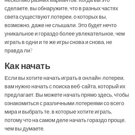
сделаете, вы обнаружите, что в разных частях
света существуют лотереи, о которых вы,
возможно, даже не слышали. Это будет нечто
уникальное и гораздо более увлекательное, чем
играть в одни и те же игры снова и снова, не
правда ли?
Как начать
Если вы хотите начать играть в онлайн-лотереи,
вам нужно начать с поиска веб-сайта, который их
предлагает. Вы можете начать прямо здесь, чтобы
ознакомиться с различными лотереями со всего
мира и выбрать те, в которые хотите играть,
потому что на самом деле начать гораздо проще,
чем вы думаете.