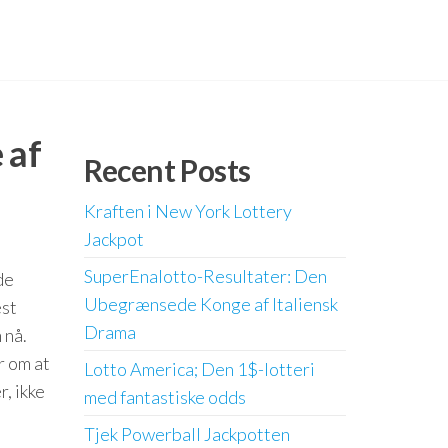
 af
Recent Posts
Kraften i New York Lottery
Jackpot
SuperEnalotto-Resultater: Den
de
Ubegrænsede Konge af Italiensk
est
Drama
 nå.
r om at
Lotto America; Den 1$-lotteri
, ikke
med fantastiske odds
Tjek Powerball Jackpotten