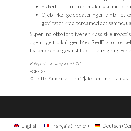
Sikkerhed: du risikerer aldrig at miste e
Øjeblikkelige opdateringer: din billet k
gevinster krediteres med det samme, ua
SuperEnalotto forbliver en klassisk europæi
ugentlige trækninger. Med RedFoxLottos bek
livsændrende gevinst fuldt tilgængelig. For 
Kategori
Uncategorized @da
Indlægsnavigation
Forrige
FORRIGE
Lotto America; Den 1$-lotteri med fantast
indlæg
English
Français
(
French
)
Deutsch
(
Ge