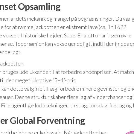
nset Opsamling
ionen af dets mekanik og mangel på begrænsninger. Du væl
ne for at ramme jackpotten er ekstremt lave (ca. 1 til 622
e vokse til historiske højder. SuperEnalotto har ingen øvre
ænse. Toppræmien kan vokse uendeligt, indtil der findes e
ende lag:
 jackpotten.
r bruges udelukkende til at forbedre andenprisen. At matc
il den meget lukrative “5+1”-pris.
g kan dette valgfrie tillæg forbedre mindre gevinster og e
veauer. Denne struktur skaber flere lag af vinderchancer og
Fire ugentlige lodtrækninger: tirsdag, torsdag, fredag og 
er Global Forventning
fordi beløbene er kolossale. Når jackpotten har