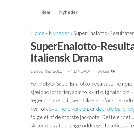
Videre
til
Hjem
Nyheder
indhold
Home
»
Nyheder
»
SuperEnalotto-Resultater
SuperEnalotto-Result
Italiensk Drama
6 december 2025
Af
LINDA A
Slukket
Folk følger SuperEnalotto-resultaterne nøje,
sjældne lotterier, som folk virkelig taler om –
legendariske spil, kendt ikke kun for sine lo
For folk
over hele verden, er det ikke bare no
følge et af de største jackpots. Dette er det
skræmmes af de lange odds og tiltrækkes af en