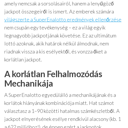
amely nemcsak a sorsolásairól, hanem a lenyűgöző
jackpot összegeiről is ismert. Az emberek számára
világszerte a SuperEnalotto eredmények ellenőrzése
nem csupán egy tevékenység – ez a világ egyik
legnagyobb jackpotjának követése. Ez az ultimátum
lottó azoknak, akik határok nélkül álmodnak, nem
riadnak vissza a kis esélyektől, és vonzza őket a
korlátlan jackpot.
A korlátlan Felhalmozódás
Mechanikája
A SuperEnalotto egyedülálló a mechanikájának és a
korlátok hiányának kombinációja miatt. Hat számot
választasz a 1–90 közötti hatalmas számkészletből. A
jackpot elnyerésének esélye rendkívül alacsony (kb. 1
a 622 millióhoz!), de éppen ezért a jackpotok