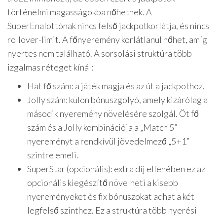
történelmi magasságokba nőhetnek. A
SuperEnalottónak nincs felső jackpotkorlátja, és nincs
rollover-limit. A főnyeremény korlátlanul nőhet, amíg
nyertes nem található. A sorsolási struktúra több
izgalmas réteget kínál:
Hat fő szám: a játék magja és az út a jackpothoz.
Jolly szám: külön bónuszgolyó, amely kizárólag a
második nyeremény növelésére szolgál. Öt fő
szám és a Jolly kombinációja a „Match 5”
nyereményt a rendkívül jövedelmező „5+1”
szintre emeli.
SuperStar (opcionális): extra díj ellenében ez az
opcionális kiegészítő növelheti a kisebb
nyereményeket és fix bónuszokat adhat a két
legfelső szinthez. Ez a struktúra több nyerési