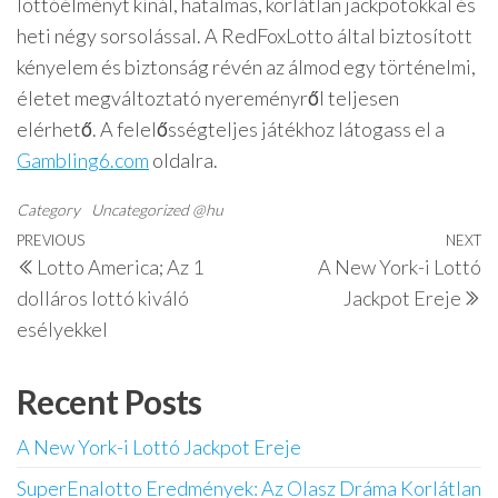
lottóélményt kínál, hatalmas, korlátlan jackpotokkal és
heti négy sorsolással. A RedFoxLotto által biztosított
kényelem és biztonság révén az álmod egy történelmi,
életet megváltoztató nyereményről teljesen
elérhető. A felelősségteljes játékhoz látogass el a
Gambling6.com
oldalra.
Category
Uncategorized @hu
Bejegyzés
Previous
PREVIOUS
NEXT
N
Lotto America; Az 1
A New York-i Lottó
navigáció
Post
P
dolláros lottó kiváló
Jackpot Ereje
esélyekkel
Recent Posts
A New York-i Lottó Jackpot Ereje
SuperEnalotto Eredmények: Az Olasz Dráma Korlátlan