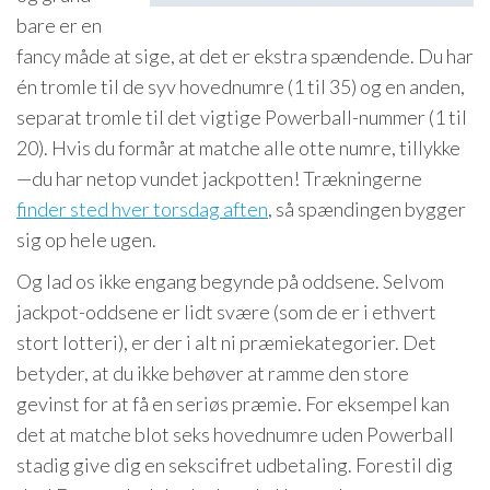
bare er en
fancy måde at sige, at det er ekstra spændende.
Du har
én tromle til de syv hovednumre (1 til 35) og en anden,
separat tromle til det vigtige Powerball-nummer (1 til
20).
Hvis du formår at matche alle otte numre, tillykke
—du har netop vundet jackpotten!
Trækningerne
finder sted hver torsdag aften
, så spændingen bygger
sig op hele ugen.
Og lad os ikke engang begynde på oddsene.
Selvom
jackpot-oddsene er lidt svære (som de er i ethvert
stort lotteri), er der i alt ni præmiekategorier.
Det
betyder, at du ikke behøver at ramme den store
gevinst for at få en seriøs præmie.
For eksempel kan
det at matche blot seks hovednumre uden Powerball
stadig give dig en sekscifret udbetaling.
Forestil dig