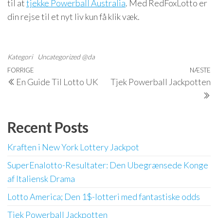
til at
tjekke Powerball Australia
.
Med RedFoxLotto er
din rejse til et nyt liv kun få klik væk.
Kategori
Uncategorized @da
Indlægsnavigation
Forrige
FORRIGE
NÆSTE
N
En Guide Til Lotto UK
Tjek Powerball Jackpotten
indlæg
i
Recent Posts
Kraften i New York Lottery Jackpot
SuperEnalotto-Resultater: Den Ubegrænsede Konge
af Italiensk Drama
Lotto America; Den 1$-lotteri med fantastiske odds
Tjek Powerball Jackpotten