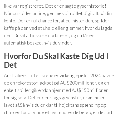
ikke var registreret.
Det er en ægte gyserhistorie!
Når du spiller online, gemmes din billet digitalt på din
konto.
Der er nul chance for, at du mister den, spilder
kaffe på den ved et uheld eller glemmer, hvor du lagde
den.
Du vil altid være opdateret, og du får en
automatisk besked, hvis du vinder.
Hvorfor Du Skal Kaste Dig Ud I
Det
Australiens lotteriscene er virkelig episk.
I 2024 havde
de en rekordstor jackpot på AU$200 millioner, og en
enkelt spiller gik endda hjem med AU$150 millioner
for sig selv.
Det er den slags gevinster, drømme er
lavet af.
Så hvis du er klar til højoktans spænding og
chancen for at vinde et livsændrende beløb, er det tid