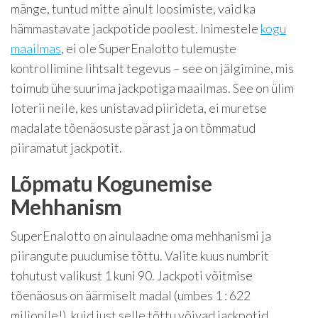
mänge, tuntud mitte ainult loosimiste, vaid ka
hämmastavate jackpotide poolest. Inimestele
kogu
maailmas
, ei ole SuperEnalotto tulemuste
kontrollimine lihtsalt tegevus – see on jälgimine, mis
toimub ühe suurima jackpotiga maailmas.
See on ülim
loterii neile, kes unistavad piirideta, ei muretse
madalate tõenäosuste pärast ja on tõmmatud
piiramatut jackpotit.
Lõpmatu Kogunemise
Mehhanism
SuperEnalotto on ainulaadne oma mehhanismi ja
piirangute puudumise tõttu. Valite kuus numbrit
tohutust valikust 1 kuni 90. Jackpoti võitmise
tõenäosus on äärmiselt madal (umbes 1 : 622
miljonile!), kuid just selle tõttu võivad jackpotid