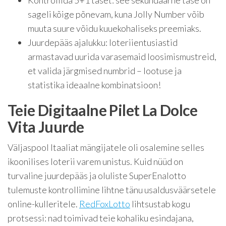
Kontrollida 5+1 taset: see sekundaarne tase on
sageli kõige põnevam, kuna Jolly Number võib
muuta suure võidu kuuekohaliseks preemiaks.
Juurdepääs ajalukku: loteriientusiastid
armastavad uurida varasemaid loosimismustreid,
et valida järgmised numbrid – lootuse ja
statistika ideaalne kombinatsioon!
Teie Digitaalne Pilet La Dolce
Vita Juurde
Väljaspool Itaaliat mängijatele oli osalemine selles
ikoonilises loterii varem unistus. Kuid nüüd on
turvaline juurdepääs ja oluliste SuperEnalotto
tulemuste kontrollimine lihtne tänu usaldusväärsetele
online-kulleritele.
RedFoxLotto
lihtsustab kogu
protsessi: nad toimivad teie kohaliku esindajana,