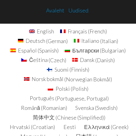
Avaleht
Uudised
English
Français
(
French
)
Deutsch
(
German
)
Italiano
(
Italian
)
Español
(
Spanish
)
Български
(
Bulgarian
)
Čeština
(
Czech
)
Dansk
(
Danish
)
Suomi
(
Finnish
)
Norsk bokmål
(
Norwegian Bokmål
)
Polski
(
Polish
)
Português
(
Portuguese, Portugal
)
Română
(
Romanian
)
Svenska
(
Swedish
)
简体中文
(
Chinese (Simplified)
)
Hrvatski
(
Croatian
)
Eesti
Ελληνικά
(
Greek
)