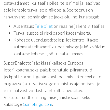
ostavad ametliku Itaalia pileti teie nimel ja laadivad
teie kontole turvalise digikoopia. See teenus on
rahvusvahelise mängimise jaoks oluline, kuna tagab:
Autentsus:
Teie pilet
on reaalne ja kehtiv Itaalias.
Turvalisus: te ei riski paberi kaotamisega.
Kohesed uuendused: teie pilet kontrollitakse
automaatselt ametliku loosimisega ja kõik võidud
kantakse koheselt, sõltumata summast.
SuperEnalotto jääb klassikaliseks Euroopa
loteriikogemuseks, pakub tohutuid, piiramatuid
jackpotte ja neli iganädalast loosimist. RedFoxLotto
mugavuse ja turvalisusega on unistus ajaloolisest ja
elu muutvast võidust täielikult saavutatav.
Vastutustundliku mängimise juhiste saamiseks
külastage
Gambling6.com
.