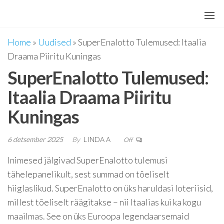
Skip
to
the
Home
»
Uudised
»
SuperEnalotto Tulemused: Itaalia
content
Draama Piiritu Kuningas
SuperEnalotto Tulemused:
Itaalia Draama Piiritu
Kuningas
6 detsember 2025
By
LINDA A
Off
Inimesed jälgivad SuperEnalotto tulemusi
tähelepanelikult, sest summad on tõeliselt
hiiglaslikud. SuperEnalotto on üks haruldasi loteriisid,
millest tõeliselt räägitakse – nii Itaalias kui ka kogu
maailmas. See on üks Euroopa legendaarsemaid