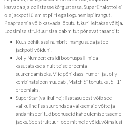
kasvada ajaloolistesse kõrgustesse. SuperEnalottol ei
ole jackpoti ülemist piiri ega kogunemispiirangut.
Peapreemia võib kasvada lõputult, kuni leitakse võitja.
Loosimise struktuur sisaldab mitut põnevat tasandit:
Kuus põhiklassi numbrit: mängu süda ja tee
jackpoti võiduni.
Jolly Number: eraldi boonuspall, mida
kasutatakse ainult teise preemia
suurendamiseks. Viie põhiklassi numbri ja Jolly
kombinatsioon muudab „Match 5“ tohutuks „5+1“
preemiaks.
SuperStar (valikuline): lisatasu eest võib see
valikuline lisa suurendada väiksemaid võite ja
anda fikseeritud boonuseid kahe ülemise taseme
jaoks. See struktuur loob mitmeid võiduvõimalusi