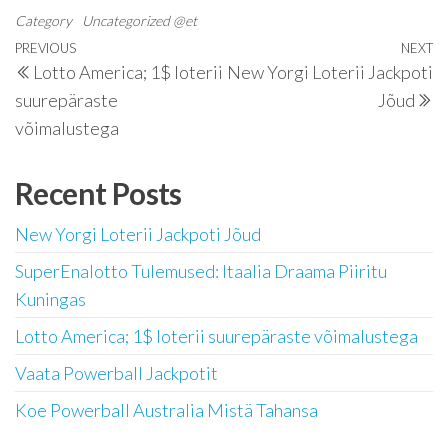
Category
Uncategorized @et
Navigeerimine
Previous
PREVIOUS
NEXT
N
Lotto America; 1$ loterii
New Yorgi Loterii Jackpoti
Post
P
suurepäraste
Jõud
võimalustega
Recent Posts
New Yorgi Loterii Jackpoti Jõud
SuperEnalotto Tulemused: Itaalia Draama Piiritu
Kuningas
Lotto America; 1$ loterii suurepäraste võimalustega
Vaata Powerball Jackpotit
Koe Powerball Australia Mistä Tahansa