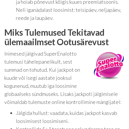
ja hoiab põnevust kõigis kuues preemiatsoonis.
Neli iganädalast loosimist: teisipäev, neljapäev,
reede ja laupäev.
Miks Tulemused Tekitavad
ülemaailmset Ootusärevust
Inimesed jälgivad SuperEnalotto
tulemusi tähelepanelikult, sest
summad on tohutud. Kui jackpot on
kuude või isegi aastate jooksul
kogunenud, muutub iga loosimine
globaalseks sündmuseks. Lisaks jackpoti jälgimisele
võimaldab tulemuste online kontrollimine mängijatel:
Jälgida hullust: vaadata, kuidas jackpot kasvab
loosimisest loosimiseni.