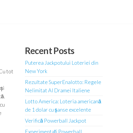
Recent Posts
Puterea Jackpotului Loteriei din
New York
 Cu tot
Rezultate SuperEnalotto: Regele
 și
Nelimitat Al Dramei Italiene
că.
Lotto America: Loteria americană
 cu
de 1 dolar cu șanse excelente
e
Verifică Powerball Jackpot
Experimentați Powerball