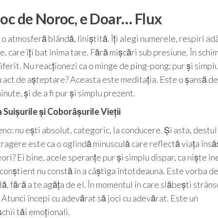
oc de Noroc, e Doar… Flux
atmosferă blândă, liniștită. Îți alegi numerele, respiri adâ
e, care îți bat inima tare. Fără mișcări sub presiune. În schi
ferit. Nu reacționezi ca o minge de ping-pong; pur și simpl
u act de așteptare? Aceasta este meditația. Este o șansă de 
nute, și de a fi pur și simplu prezent.
 Suișurile și Coborâșurile Vieții
no: nu ești absolut, categoric, la conducere. Și asta, destul
tragere este ca o oglindă minusculă care reflectă viața însă
ri? Ei bine, acele speranțe pur și simplu dispar, ca niște in
conștient nu constă în a câștiga întotdeauna. Este vorba d
lă, fără a te agăța de el. În momentul în care slăbești strân
? Atunci începi cu adevărat să joci cu adevărat. Este un
hii tăi emoționali.