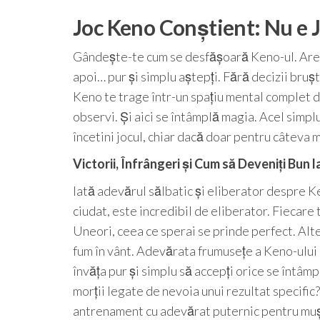
Joc Keno Conștient: Nu e J
Gândește-te cum se desfășoară Keno-ul. Are o 
apoi… pur și simplu aștepți. Fără decizii brușt
Keno te trage într-un spațiu mental complet di
observi. Și aici se întâmplă magia. Acel simpl
încetini jocul, chiar dacă doar pentru câteva mi
Victorii, Înfrângeri și Cum să Deveniți Bun la
Iată adevărul sălbatic și eliberator despre Ke
ciudat, este incredibil de eliberator. Fiecare 
Uneori, ceea ce sperai se prinde perfect. Alteo
fum în vânt. Adevărata frumusețe a Keno-ului 
învăța pur și simplu să accepți orice se întâmp
morții legate de nevoia unui rezultat specific
antrenament cu adevărat puternic pentru mușc