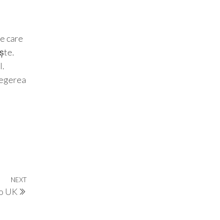
pe care
ște.
l.
alegerea
NEXT
Next
to UK
Post