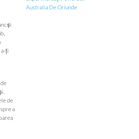
Australia De Oriunde
nc și
mb,
u
a-ți
 de
și.
ele de
espre a
soarea