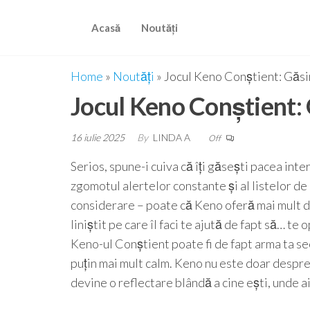
Skip
to
Acasă
Noutăți
the
content
Home
»
Noutăți
»
Jocul Keno Conștient: Găs
Jocul Keno Conștient:
16 iulie 2025
By
LINDA A
Off
Serios, spune-i cuiva că îți găsești pacea inter
zgomotul alertelor constante și al listelor de 
considerare – poate că Keno oferă mai mult d
liniștit pe care îl faci te ajută de fapt să… te
Keno-ul Conștient poate fi de fapt arma ta sec
puțin mai mult calm.
Keno nu este doar despre 
devine o reflectare blândă a cine ești, unde ai