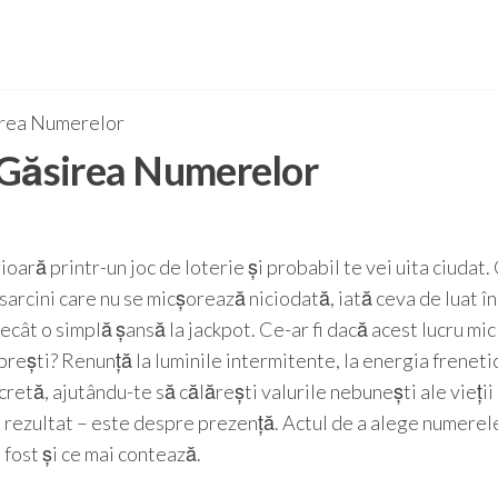
irea Numerelor
 Găsirea Numerelor
ioară printr-un joc de loterie și probabil te vei uita ciudat.
sarcini care nu se micșorează niciodată, iată ceva de luat în
ecât o simplă șansă la jackpot.
Ce-ar fi dacă acest lucru mic
 oprești? Renunță la luminile intermitente, la energia freneti
retă, ajutându-te să călărești valurile nebunești ale vieții
rezultat – este despre prezență. Actul de a alege numerel
 fost și ce mai contează.