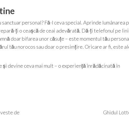
 tine
ău sanctuar personal? Fă-l ceva special. Aprinde lumânarea 
repară-ți o ceașcă de ceai adevărată. Dă-ți telefonul pe lini
amnă doar bifarea unor căsuțe – este momentul tău persona
ărul tău norocos sau doar o presimțire. Oricare ar fi, este 
 și devine ceva mai mult – o experiență înrădăcinată în
oveste de
Ghidul Lot