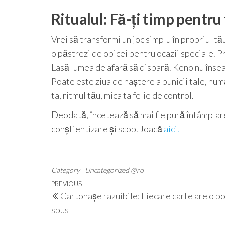
Ritualul: Fă-ți timp pentru
Vrei să transformi un joc simplu în propriul t
o păstrezi de obicei pentru ocazii speciale. P
Lasă lumea de afară să dispară. Keno nu înse
Poate este ziua de naștere a bunicii tale, num
ta, ritmul tău, mica ta felie de control.
Deodată, încetează să mai fie pură întâmplare
conștientizare și scop. Joacă
aici.
Category
Uncategorized @ro
Navigare
Previous
PREVIOUS
Cartonașe razuibile: Fiecare carte are o p
în
Post
spus
articole