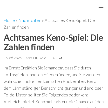
Zum
Inhalt
springen
Home
»
Nachrichten
»
Achtsames Keno-Spiel: Die
Zahlen finden
Achtsames Keno-Spiel: Die
Zahlen finden
16 Juli 2025
Von
LINDA A
Aus
Im Ernst: Erzählen Sie jemandem, dass Sie durch
Lottospielen inneren Frieden finden, und Sie werden
wahrscheinlich einen komischen Blick ernten. Bei all
dem Lärm ständiger Benachrichtigungen und endloser
To-do-Listen sollten Sie Folgendes bedenken:
Vielleicht bietet Keno mehr als nur die Chance auf den