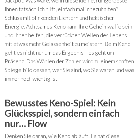
Jackpot.
Was wäre, wenn diese kleine, ruhige Geste
Ihnen tatsächlich hilft, einfach mal innezuhalten?
Schluss mit blinkenden Lichtern und hektischer
Energie. Achtsames Keno kann Ihre Geheimwaffe sein
und Ihnen helfen, die verrückten Wellen des Lebens
mit etwas mehr Gelassenheit zu meistern.
Beim Keno
geht es nicht nur um das Ergebnis – es geht um
Präsenz. Das Wählen der Zahlen wird zu einem sanften
Spiegelbild dessen, wer Sie sind, wo Sie waren und was
immer noch wichtig ist.
Bewusstes Keno-Spiel: Kein
Glücksspiel, sondern einfach
nur… Flow
Denken Sie daran, wie Keno abläuft. Es hat diese