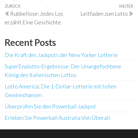
Beitragsnavigation
Vorheriger
ZURÜCK
WEITER
N
Rubbellose: Jedes Los
Leitfaden zum Lotto
Beitrag
B
erzählt Eine Geschichte
Recent Posts
Die Kraft des Jackpots der New Yorker Lotterie
SuperEnalotto-Ergebnisse: Der Unangefochtene
König des Italienischen Lottos
Lotto America; Die 1-Dollar-Lotterie mit tollen
Gewinnchancen
Überprüfen Sie den Powerball Jackpot
Erleben Sie Powerball Australia Von Überall