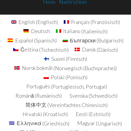
Heim
Nachrichten
English
(
Englisch
)
Français
(
Französisch
)
Deutsch
Italiano
(
Italienisch
)
Español
(
Spanisch
)
Български
(
Bulgarisch
)
Čeština
(
Tschechisch
)
Dansk
(
Dänisch
)
Suomi
(
Finnisch
)
Norsk bokmål
(
Norwegisch (Buchsprache)
)
Polski
(
Polnisch
)
Português
(
Portugiesisch, Portugal
)
Română
(
Rumänisch
)
Svenska
(
Schwedisch
)
简体中文
(
Vereinfachtes Chinesisch
)
Hrvatski
(
Kroatisch
)
Eesti
(
Estnisch
)
Ελληνικά
(
Griechisch
)
Magyar
(
Ungarisch
)