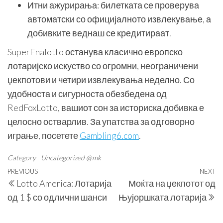
Итни ажурирања: билетката се проверува
автоматски со официјалното извлекување, а
добивките веднаш се кредитираат.
SuperEnalotto останува класично европско
лотаријско искуство со огромни, неограничени
џекпотови и четири извлекувања неделно. Со
удобноста и сигурноста обезбедена од
RedFoxLotto, вашиот сон за историска добивка е
целосно остварлив. За упатства за одговорно
играње, посетете
Gambling6.com
.
Category
Uncategorized @mk
Навигација
Previous
PREVIOUS
NEXT
N
Lotto America: Лотарија
Моќта на џекпотот од
на
Post
P
од 1 $ со одлични шанси
Њујоршката лотарија
напис