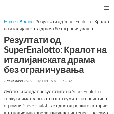
Skip
to
the
Home
»
Вести
»
Резултати од SuperEnalotto: Кралот
content
на италијанската драма без ограничувања
Резултати од
SuperEnalotto: Кралот на
италијанската драма
без ограничувања
6 декември 2025
By
LINDA A
Off
Луѓето ги следат резултатите на SuperEnalotto
толку внимателно затоа што сумите се навистина
огромни. SuperEnalotto е една од ретките лотарии
што навистина предизвикуваат интерес – не само