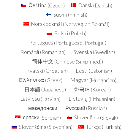
Čeština
(
Czech
)
Dansk
(
Danish
)
Suomi
(
Finnish
)
Norsk bokmål
(
Norwegian Bokmål
)
Polski
(
Polish
)
Português
(
Portuguese, Portugal
)
Română
(
Romanian
)
Svenska
(
Swedish
)
简体中文
(
Chinese (Simplified)
)
Hrvatski
(
Croatian
)
Eesti
(
Estonian
)
Ελληνικά
(
Greek
)
Magyar
(
Hungarian
)
日本語
(
Japanese
)
한국어
(
Korean
)
Latviešu
(
Latvian
)
Lietuvių
(
Lithuanian
)
македонски
Русский
(
Russian
)
српски
(
Serbian
)
Slovenčina
(
Slovak
)
Slovenščina
(
Slovenian
)
Türkçe
(
Turkish
)