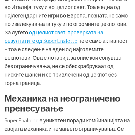
во Италија, туку и во целиот свет. Тоа е една од
најлегендарните игри во Европа, позната не само
по извлекувањата туку и по огромните џекпотови.
За луѓето
од целиот свет, проверката на
резултатите од SuperEnalotto
не е само активност
– тоа е следење на еден од најголемите
џекпотови. Ова е лотарија за оние кои сонуваат
без ограничувања, не се обесхрабруваат од
ниските шанси и се привлечени од џекпот без
горна граница.
Механика на неограничено
пренесување
SuperEnalotto е уникатен поради комбинацијата на
својата механика и немањето ограничувања. Се