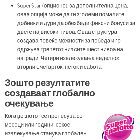
SuperStar (опционо): за дополнителна цена,
оваа опција може да ги зголеми помалите
добивки и дури да обезбеди фиксни бонуси за
двете највисоки нивоа. Оваа структура
создава повеќе можности за победа и го
одржува трепетот низ сите шест нивоа на
награди. Четири извлекувања неделно:
вторник, четврток, петок и сабота.
Зошто резултатите
создаваат глобално
очекување
Кога џекпотот се пренесува со
месеци или години, секое
извлекување станува глобален