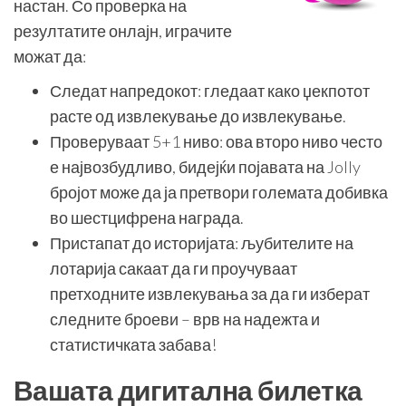
настан. Со проверка на
резултатите онлајн, играчите
можат да:
Следат напредокот: гледаат како џекпотот
расте од извлекување до извлекување.
Проверуваат 5+1 ниво: ова второ ниво често
е највозбудливо, бидејќи појавата на Jolly
бројот може да ја претвори големата добивка
во шестцифрена награда.
Пристапат до историјата: љубителите на
лотарија сакаат да ги проучуваат
претходните извлекувања за да ги изберат
следните броеви – врв на надежта и
статистичката забава!
Вашата дигитална билетка