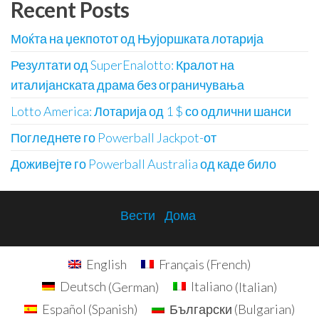
Recent Posts
Моќта на џекпотот од Њујоршката лотарија
Резултати од SuperEnalotto: Кралот на
италијанската драма без ограничувања
Lotto America: Лотарија од 1 $ со одлични шанси
Погледнете го Powerball Jackpot-от
Доживејте го Powerball Australia од каде било
Вести
Дома
English
Français
(
French
)
Deutsch
(
German
)
Italiano
(
Italian
)
Español
(
Spanish
)
Български
(
Bulgarian
)