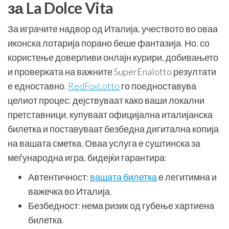
за La Dolce Vita
За играчите надвор од Италија, учеството во оваа
иконска лотарија порано беше фантазија. Но, со
користење доверливи онлајн курири, добивањето
и проверката на важните SuperEnalotto резултати
е едноставно.
RedFoxLotto
го поедноставува
целиот процес: дејствуваат како ваши локални
претставници, купуваат официјална италијанска
билетка и поставуваат безбедна дигитална копија
на вашата сметка. Оваа услуга е суштинска за
меѓународна игра, бидејќи гарантира:
Автентичност:
вашата билетка
е легитимна и
важечка во Италија.
Безбедност: нема ризик од губење хартиена
билетка.