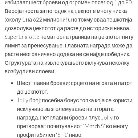
избираат шест броеви од огромен опсег од 1 до 90.
Веројатноста за погодок на џекпот е многу ниска
(околу 1 на 622 милиони!), но токму оваа тешкотија
дозволува џекпотот да расте до историски нивоа.
SuperEnalotto нема горна граница на џекпотот ниту
лимит за пренесување. Главната награда може да
расте неограничено додека не се најде победник.
Структурата на извлекувањето вклучува неколку
возбудливи слоеви:
Шест главни броеви: срцето на играта и патот
до џекпотот.
Jolly број: посебна бонус топка која се користи
исклучиво за зголемување на втората
награда. Пет главни броеви плус Jolly го
претвораат почитуваниот ‘Match 5’ во многу
профитабилен ‘5+1’ ниво.