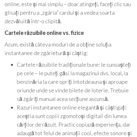
online, este și mai simplu – doar atingeți, faceți clic sau
glisați pentru a „zgâria” cardul și a vedea soarta
dezvăluită într-o clipită.
Cartele răzuibile online vs. fizice
Acum, există câteva moduri de a obține soluția
instantanee de zgârietură și câștig:
Cartele răzuibile tradiționale bune: le cunoașteți
pe cele – le puteți găsi la magazinul dvs. local, la
benzinăria la care opriți întotdeauna și aproape
oriunde unde se vinde bilete de loterie. Trebuie
să zgâriți manual acea secțiune ascunsă.
Razuri instantanee online elegantă și câștigați:
aceștia sunt copiii zgomotoși digitali din lumea
cărților de răzuit. Practic copiază experiența, dar
adaugă tot felul de animații cool, efecte sonore și