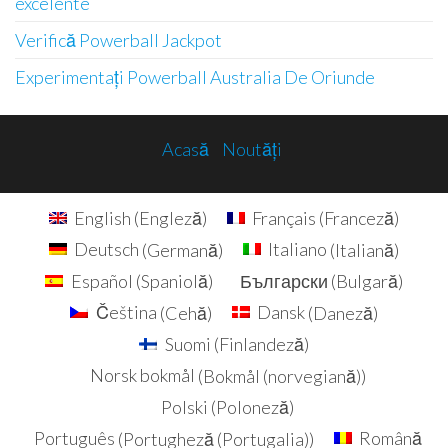
excelente
Verifică Powerball Jackpot
Experimentați Powerball Australia De Oriunde
Acasă
Noutăți
English
(
Engleză
)
Français
(
Franceză
)
Deutsch
(
Germană
)
Italiano
(
Italiană
)
Español
(
Spaniolă
)
Български
(
Bulgară
)
Čeština
(
Cehă
)
Dansk
(
Daneză
)
Suomi
(
Finlandeză
)
Norsk bokmål
(
Bokmål (norvegiană)
)
Polski
(
Poloneză
)
Português
(
Portugheză (Portugalia)
)
Română