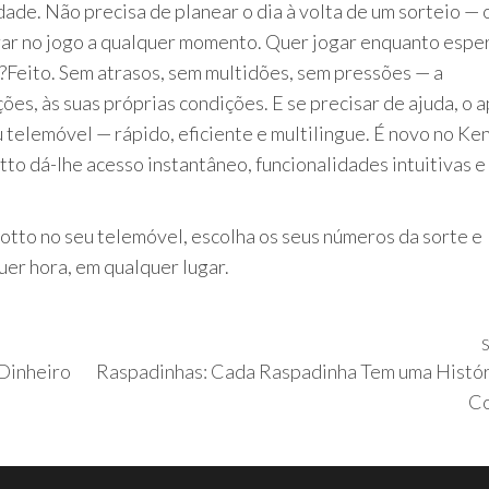
ade. Não precisa de planear o dia à volta de um sorteio — 
rar no jogo a qualquer momento. Quer jogar enquanto espe
r?Feito. Sem atrasos, sem multidões, sem pressões — a
es, às suas próprias condições. E se precisar de ajuda, o 
 telemóvel — rápido, eficiente e multilingue. É novo no Ken
o dá-lhe acesso instantâneo, funcionalidades intuitivas e
otto no seu telemóvel, escolha os seus números da sorte e
er hora, em qualquer lugar.
Dinheiro
Raspadinhas: Cada Raspadinha Tem uma Histór
Co