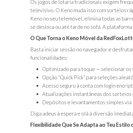
Os jogos de lotaria tradicionais exigem fre
televisivo.
O Keno muda isso com sorteios ráp
Keno no seu telemóvel, elimina todas as barr
se desloca ou até tarde no sofá.
A plataforma 
O Que Torna o Keno Móvel da RedFoxLott
Basta iniciar sessão no navegador e desfruta
funcionalidades:
Optimizado para toque — selecionar os 
Opção “Quick Pick” para seleções aleató
Acesso seguro à conta com login encrip
Atualizações instantâneas dos sorteios
Depósitos e levantamentos simples via
Diga adeus à espera e olá à diversão imedia
Flexibilidade Que Se Adapta ao Teu Estilo 