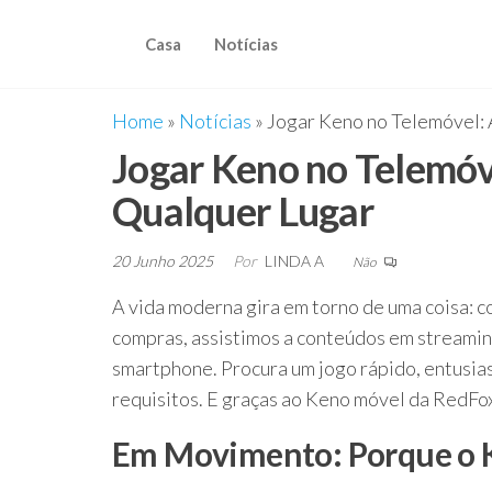
Saltar
para
Casa
Notícias
o
conteúdo
Home
»
Notícias
»
Jogar Keno no Telemóvel:
Jogar Keno no Telemóv
Qualquer Lugar
20 Junho 2025
Por
LINDA A
Não
A vida moderna gira em torno de uma coisa:
compras, assistimos a conteúdos em streaming
smartphone. Procura um jogo rápido, entusia
requisitos. E graças ao Keno móvel da RedFox
Em Movimento: Porque o K