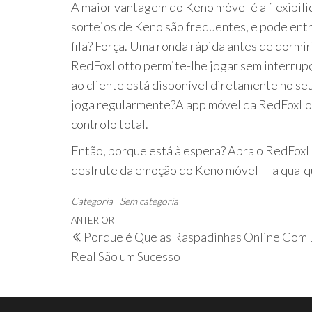
A maior vantagem do Keno móvel é a flexibilid
sorteios de Keno são frequentes, e pode ent
fila? Força. Uma ronda rápida antes de dormi
RedFoxLotto permite-lhe jogar sem interrupçõ
ao cliente está disponível diretamente no seu
joga regularmente?A app móvel da RedFoxLott
controlo total.
Então, porque está à espera? Abra o RedFoxL
desfrute da emoção do Keno móvel — a qualqu
Categoria
Sem categoria
Navegação
Artigo
ANTERIOR
Porque é Que as Raspadinhas Online Com 
de
anterior
Real São um Sucesso
artigos