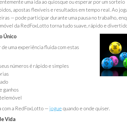
quentemente uma ida ao quiosque ou esperar por um sorteio
idos, apostas flexíveis e resultados em tempo real. Ao jog
eiras — pode participar durante uma pausa no trabalho, en
móvel da RedFoxLotto torna tudo suave, rápido e divertid
o Único
r de uma experiência fluida com estas
seus números é rápido e simples
rias
tado
 e ganhos
 telemóvel
ta com a RedFoxLotto —
jogue
quando e onde quiser.
de Vida