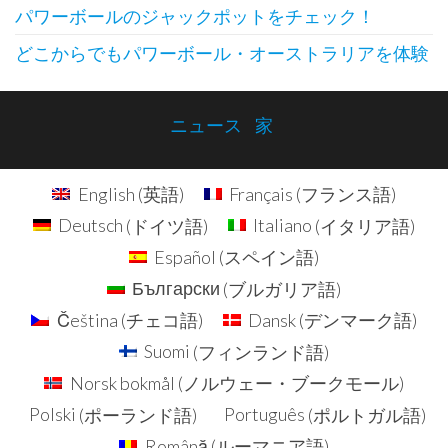
パワーボールのジャックポットをチェック！
どこからでもパワーボール・オーストラリアを体験
ニュース
家
English
(
英語
)
Français
(
フランス語
)
Deutsch
(
ドイツ語
)
Italiano
(
イタリア語
)
Español
(
スペイン語
)
Български
(
ブルガリア語
)
Čeština
(
チェコ語
)
Dansk
(
デンマーク語
)
Suomi
(
フィンランド語
)
Norsk bokmål
(
ノルウェー・ブークモール
)
Polski
(
ポーランド語
)
Português
(
ポルトガル語
)
Română
(
ルーマニア語
)