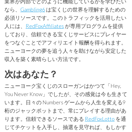
業界が内部でどのように機能しているかを学びたい
なら、
Gambling6
は宝くじの世界を理解するための
必須リソースです。
このトラフィックを活用したい
人には、
RedFoxAffiliates
が専用プログラムを提供
しており、信頼できる宝くじサービスにプレイヤー
をつなぐことでアフィリエイト報酬を得られます。
ニューヨークの夢を追う人々を助けながら安定した
収入を築く素晴らしい方法です。
次はあなた？
ニューヨーク宝くじのスローガンはかつて「Hey,
You Never Know」でしたが、その感覚は今も生きて
います。
日々の Numbers ゲームから人生を変える9
桁のジャックポットまで、常にプレイする理由があ
ります。信頼できるソースである
RedFoxLotto
を通
じてチケットを入手し、抽選を見守れば、もしかす