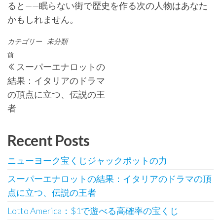
ると——
眠らない街で歴史を作る次の人物はあなた
かもしれません。
カテゴリー
未分類
投
過
前
スーパーエナロットの
稿
去
結果：イタリアのドラマ
の
ナ
の頂点に立つ、伝説の王
投
ビ
者
稿
ゲ
ー
Recent Posts
シ
ニューヨーク宝くじジャックポットの力
ョ
スーパーエナロットの結果：イタリアのドラマの頂
ン
点に立つ、伝説の王者
Lotto America：$1で遊べる高確率の宝くじ