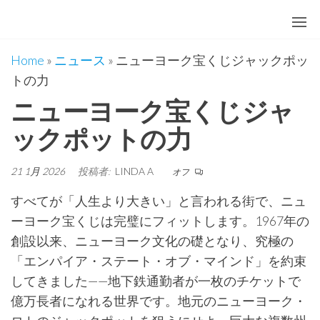
コ
ン
テ
Home
»
ニュース
»
ニューヨーク宝くじジャックポッ
ン
トの力
ツ
ニューヨーク宝くじジャ
に
ス
ックポットの力
キ
ッ
21 1月 2026
投稿者:
LINDA A
オフ
プ
すべてが「人生より大きい」と言われる街で、ニュ
ーヨーク宝くじは完璧にフィットします。1967年の
創設以来、ニューヨーク文化の礎となり、究極の
「エンパイア・ステート・オブ・マインド」を約束
してきました——地下鉄通勤者が一枚のチケットで
億万長者になれる世界です。地元のニューヨーク・