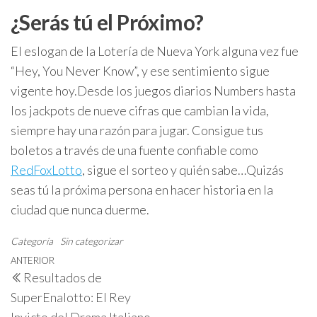
¿Serás tú el Próximo?
El eslogan de la Lotería de Nueva York alguna vez fue
“Hey, You Never Know”, y ese sentimiento sigue
vigente hoy.
Desde los juegos diarios Numbers hasta
los jackpots de nueve cifras que cambian la vida,
siempre hay una razón para jugar. Consigue tus
boletos a través de una fuente confiable como
RedFoxLotto
, sigue el sorteo y quién sabe…
Quizás
seas tú la próxima persona en hacer historia en la
ciudad que nunca duerme.
Categoría
Sin categorizar
Navegación
Entrada
ANTERIOR
Resultados de
de
anterior
SuperEnalotto: El Rey
entradas