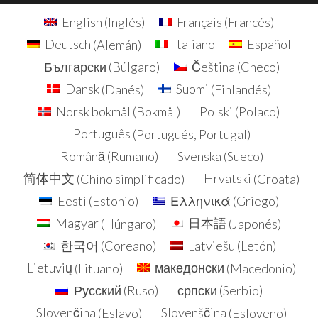
English
(
Inglés
)
Français
(
Francés
)
Deutsch
(
Alemán
)
Italiano
Español
Български
(
Búlgaro
)
Čeština
(
Checo
)
Dansk
(
Danés
)
Suomi
(
Finlandés
)
Norsk bokmål
(
Bokmål
)
Polski
(
Polaco
)
Português
(
Portugués, Portugal
)
Română
(
Rumano
)
Svenska
(
Sueco
)
简体中文
(
Chino simplificado
)
Hrvatski
(
Croata
)
Eesti
(
Estonio
)
Ελληνικά
(
Griego
)
Magyar
(
Húngaro
)
日本語
(
Japonés
)
한국어
(
Coreano
)
Latviešu
(
Letón
)
Lietuvių
(
Lituano
)
македонски
(
Macedonio
)
Русский
(
Ruso
)
српски
(
Serbio
)
Slovenčina
(
Eslavo
)
Slovenščina
(
Esloveno
)