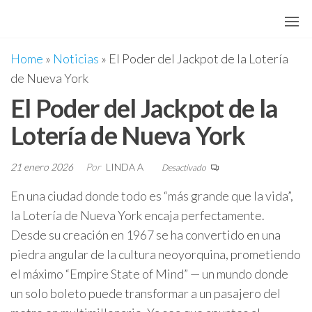
Saltar
al
contenido
Home
»
Noticias
»
El Poder del Jackpot de la Lotería
de Nueva York
El Poder del Jackpot de la
Lotería de Nueva York
21 enero 2026
Por
LINDA A
Desactivado
En una ciudad donde todo es “más grande que la vida”,
la Lotería de Nueva York encaja perfectamente.
Desde su creación en 1967 se ha convertido en una
piedra angular de la cultura neoyorquina, prometiendo
el máximo “Empire State of Mind” — un mundo donde
un solo boleto puede transformar a un pasajero del