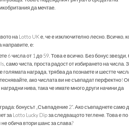
ликобритания да мечтае.
ото на Lotto UK е, че е изключително лесно. Всичко, к
 направите, е:
те 6 числа от 1 до 59. Това е всичко. Без бонус звезди, 
ls, само чиста, проста радост от избирането на числа. 
е голямата награда, трябва да познаете и шестте числ
итеснявайте, ако числата ви не съвпадат перфектно! 
 наградни нива, така че имате много други начини да
града: бонусът „Съвпадение 2“. Ако съвпаднете само 
т за Lotto Lucky Dip за следващото теглене. Това е по
 не обича втори шанс за слава?