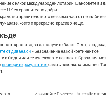
нение с някои международни лотарии, шансовете ви д
otto UK са сравнително добри.
кралство правителството не взема част от печалбите в
получавате, което е прекрасно, красиво нещо.
якъде
еното кралство, за да получите билет. Сега, с надеж
ете от дивана си
– без значение на кой континент се
ти в Сидни или се излежавате на плаж в Бразилия, мо
и
проверите резултатите
само с няколко кликвания. То
т.
слата
Изживейте Powerball Australia отвс