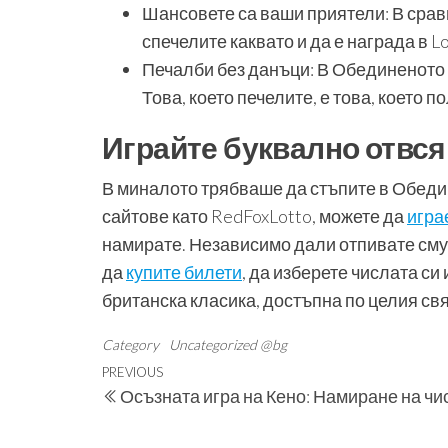
Шансовете са ваши приятели: В срав
спечелите каквато и да е награда в L
Печалби без данъци: В Обединеното 
Това, което печелите, е това, което 
Играйте буквално отвс
В миналото трябваше да стъпите в Обедин
сайтове като RedFoxLotto, можете да
игра
намирате. Независимо дали отпивате сму
да
купите билети
, да изберете числата си 
британска класика, достъпна по целия свя
Category
Uncategorized @bg
Навигация
Previous
PREVIOUS
Осъзната игра на Кено: Намиране на чи
Post