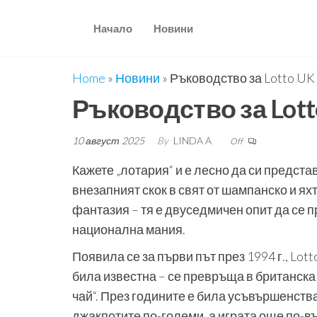
Skip
to
Начало
Новини
the
content
Home
»
Новини
»
Ръководство за Lotto UK
Ръководство за Lott
10 август 2025
By
LINDA A
Off
Кажете „лотария“ и е лесно да си предста
внезапният скок в свят от шампанско и ях
фантазия – тя е двуседмичен опит да се п
национална мания.
Появила се за първи път през 1994 г., Lo
била известна – се превръща в британска
чай“. През годините е била усъвършенств
джакпотите по-големи, а играта още по-в