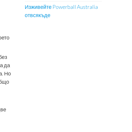
Изживейте Powerball Australia
отвсякъде
оето
без
За да
а. Но
Общо
две