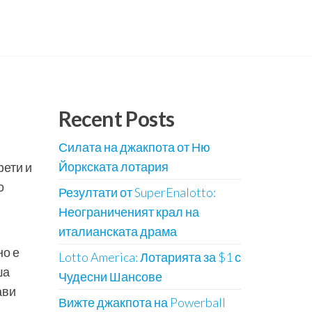
Recent Posts
Силата на джакпота от Ню
Йоркската лотария
фети и
о
Резултати от SuperEnalotto:
Неограниченият крал на
италианската драма
но е
Lotto America: Лотарията за $1 с
ша
Чудесни Шансове
ави
Вижте джакпота на Powerball