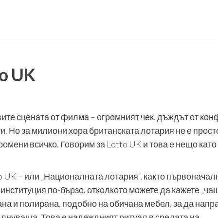
o UK
вите сцената от филма – огромният чек, дъждът от кон
ти. Но за милиони хора британската лотария не е прост
ромени всичко. Говорим за Lotto UK и това е нещо като
tto UK – или „Националната лотария“, както първоначал
 институция по-бързо, отколкото можете да кажете „ча
ана и полирана, подобно на обичана мебел, за да напр
ълнуваща. Това е надеждният ритуал в средата на