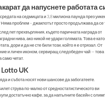
акарат да напуснете работата с
 средата на седмицата и 3,8 милиона паунда през уике
? Няма проблем – джакпотът просто продължава да се 
 след пет прехвърляния, където паричната награда от
радни нива, ако никой не удари голямата. Това е като
ата, дори и да не сте били този, който я е отрязал. От
ие и личен иконом, сервиращ следобеден чай — това 
а само четат.
 Lotto UK
яда и събота носят нови шансове да забогатеете.
Билет струва по-малко от средностатистическото ви
 купи достатъчно кафе, за да напълните басейн с олим