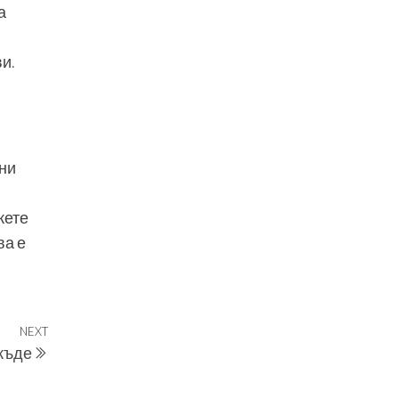
а
и.
дни
жете
ва е
NEXT
Next
якъде
Post