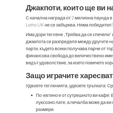
Джакпоти, които ще ви н
С начална награда от 2 милиона паунда в
Lotto UK не се забърква. Няма победител
Има дори теглене „Трябва да се спечели“
джакпота се разпределя между другите наг
парти, където всеки получава парче от торт
финансова свобода до величествено имен
видът удоволствие, за което повечето хор
Защо играчите харесват
Удвоете тегленията, удвоете тръпката: Ср
По-евтино е от сутрешното ви кафе: 
луксозно лате, а печалба може да ви
размери.