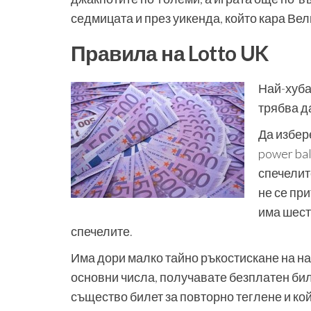
седмицата и през уикенда, който кара Ве
Правила на Lotto UK
Най-хубав
трябва да
Да избере
power bal
спечелит
не се пр
има шест
спечелите.
Има дори малко тайно ръкостискане на на
основни числа, получавате безплатен биле
същество билет за повторно теглене и кой