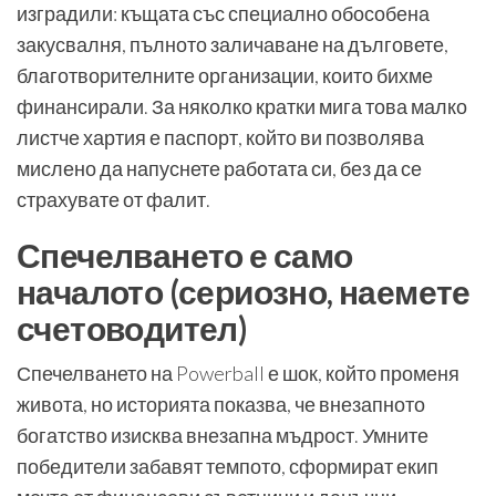
изградили: къщата със специално обособена
закусвалня, пълното заличаване на дълговете,
благотворителните организации, които бихме
финансирали. За няколко кратки мига това малко
листче хартия е паспорт, който ви позволява
мислено да напуснете работата си, без да се
страхувате от фалит.
Спечелването е само
началото (сериозно, наемете
счетоводител)
Спечелването на Powerball е шок, който променя
живота, но историята показва, че внезапното
богатство изисква внезапна мъдрост. Умните
победители забавят темпото, сформират екип