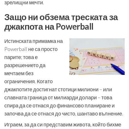
зрелищни мечти.
Защо ни обзема треската за
джакпота на Powerball
Истинската примамка на
Powerball не са просто
парите; това е
разрешението да
мечтаем без
ограничения. Когато
джакпотите достигнат стотици милиони – или
славната граница от милиарди долари – това
спира да се отнася до финансово планиране и
започва да се отнася до чисто, шантаво вълнение.
Играем, за да си представим живота, който бихме