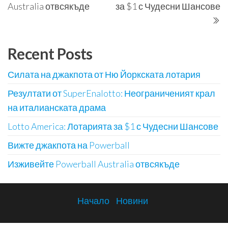
Australia отвсякъде
за $1 с Чудесни Шансове
Recent Posts
Силата на джакпота от Ню Йоркската лотария
Резултати от SuperEnalotto: Неограниченият крал
на италианската драма
Lotto America: Лотарията за $1 с Чудесни Шансове
Вижте джакпота на Powerball
Изживейте Powerball Australia отвсякъде
Начало
Новини