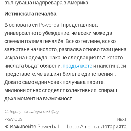
вълнуваща надпревара в Америка.
Истинската печалба
В основата си Powerball представлява
универсалното убеждение, че всеки може да
спечели голяма печалба. Всяко теглене, всяко
завъртане на числото, разпалва отново тази ценна
искра на надежда. Така че следващия път, когато
числата бъдат обявени,
продължете
и наистина си
представете, че вашият билет е единственият.
Докато само един човек получава парите,
милиони от нас споделят колективния, спиращ
дъха момент на възможност.
Category
Uncategorized @bg
Навигация
Previous
PREVIOUS
NEXT
N
Изживейте Powerball
Lotto America: Лотарията
Post
P