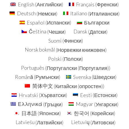
English
(
Английски
)
Français
(
Френски
)
Deutsch
(
Немски
)
Italiano
(
Италиански
)
Español
(
Испански
)
Български
Čeština
(
Чешки
)
Dansk
(
Датски
)
Suomi
(
Фински
)
Norsk bokmål
(
Норвежки книжовен
)
Polski
(
Полски
)
Português
(
Португалски (Португалия)
)
Română
(
Румънски
)
Svenska
(
Шведски
)
简体中文
(
Китайски (опростен)
)
Hrvatski
(
Хърватски
)
Eesti
(
Естонски
)
Ελληνικά
(
Гръцки
)
Magyar
(
Унгарски
)
日本語
(
Японски
)
한국어
(
Корейски
)
Latviešu
(
Латвийски
)
Lietuvių
(
Литовски
)