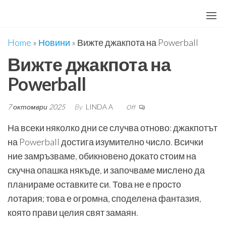
Skip
to
the
Home
»
Новини
»
Вижте джакпота на Powerball
content
Вижте джакпота на
Powerball
7 октомври 2025
By
LINDA A
Off
На всеки няколко дни се случва отново: джакпотът
на Powerball достига изумително число. Всички
ние замръзваме, обикновено докато стоим на
скучна опашка някъде, и започваме мислено да
планираме оставките си. Това не е просто
лотария; това е огромна, споделена фантазия,
която прави целия свят замаян.