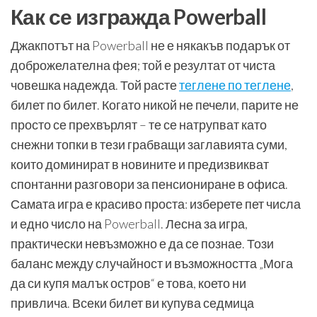
Как се изгражда Powerball
Джакпотът на Powerball не е някакъв подарък от
доброжелателна фея; той е резултат от чиста
човешка надежда. Той расте
теглене по теглене
,
билет по билет. Когато никой не печели, парите не
просто се прехвърлят – те се натрупват като
снежни топки в тези грабващи заглавията суми,
които доминират в новините и предизвикват
спонтанни разговори за пенсиониране в офиса.
Самата игра е красиво проста: изберете пет числа
и едно число на Powerball. Лесна за игра,
практически невъзможно е да се познае. Този
баланс между случайност и възможността „Мога
да си купя малък остров“ е това, което ни
привлича. Всеки билет ви купува седмица