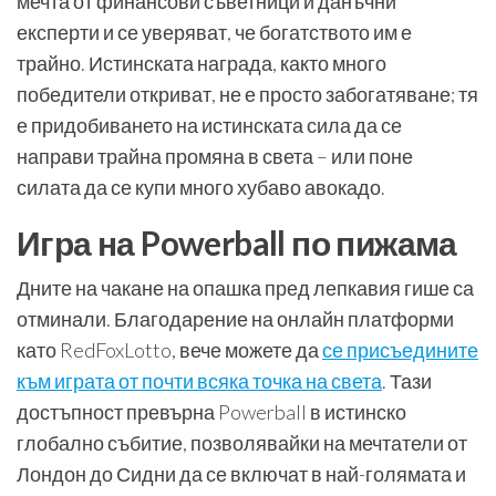
мечта от финансови съветници и данъчни
експерти и се уверяват, че богатството им е
трайно. Истинската награда, както много
победители откриват, не е просто забогатяване; тя
е придобиването на истинската сила да се
направи трайна промяна в света – или поне
силата да се купи много хубаво авокадо.
Игра на Powerball по пижама
Дните на чакане на опашка пред лепкавия гише са
отминали. Благодарение на онлайн платформи
като RedFoxLotto, вече можете да
се присъедините
към играта от почти всяка точка на света
. Тази
достъпност превърна Powerball в истинско
глобално събитие, позволявайки на мечтатели от
Лондон до Сидни да се включат в най-голямата и