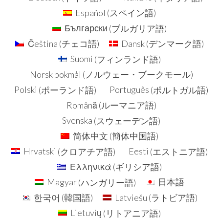
Español
(
スペイン語
)
Български
(
ブルガリア語
)
Čeština
(
チェコ語
)
Dansk
(
デンマーク語
)
Suomi
(
フィンランド語
)
Norsk bokmål
(
ノルウェー・ブークモール
)
Polski
(
ポーランド語
)
Português
(
ポルトガル語
)
Română
(
ルーマニア語
)
Svenska
(
スウェーデン語
)
简体中文
(
簡体中国語
)
Hrvatski
(
クロアチア語
)
Eesti
(
エストニア語
)
Ελληνικά
(
ギリシア語
)
Magyar
(
ハンガリー語
)
日本語
한국어
(
韓国語
)
Latviešu
(
ラトビア語
)
Lietuvių
(
リトアニア語
)