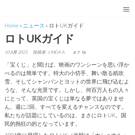
コ
ン
テ
Home
»
ニュース
»
ロトUKガイド
ン
ロトUKガイド
ツ
に
10 8月 2025
投稿者:
LINDA A
オフ
ス
キ
「宝くじ」と聞けば、映画のワンシーンを思い浮か
ッ
べるのは簡単です。特大の小切手、舞い散る紙吹
プ
雪、そしてシャンパンとヨットの世界に飛び込むよ
うな、そんな光景です。しかし、何百万人もの人々
にとって、英国の宝くじは単なる夢ではありませ
ん。週に2回、すべてを変えるチャンスなのです。
私たちが話題にしているのは、まさにロトUK。国
民的熱狂の的となっています。