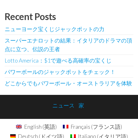
ビ
ゲ
Recent Posts
ー
ニューヨーク宝くじジャックポットの力
シ
スーパーエナロットの結果：イタリアのドラマの頂
ョ
点に立つ、伝説の王者
ン
Lotto America：$1で遊べる高確率の宝くじ
パワーボールのジャックポットをチェック！
どこからでもパワーボール・オーストラリアを体験
ニュース
家
English
(
英語
)
Français
(
フランス語
)
Deutsch
(
ドイツ語
)
Italiano
(
イタリア語
)